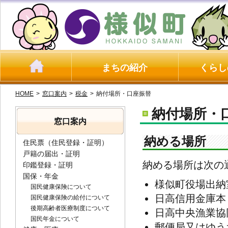
まちの紹介
くらし
HOME
>
窓口案内
>
税金
>
納付場所・口座振替
納付場所・
窓口案内
納める場所
住民票（住民登録・証明）
戸籍の届出・証明
納める場所は次の
印鑑登録・証明
国保・年金
様似町役場出納
国民健康保険について
日高信用金庫本
国民健康保険の給付について
後期高齢者医療制度について
日高中央漁業協
国民年金について
郵便局又はゆう