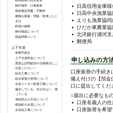
軽自動車の住所変更
日高信用金庫様
納付場所・口座振替
税各種証明書・手数料
日高中央漁業協
建物を新築・増築・取壊したと
えりも漁業協同
きは
町税の納期
ひだか東農業協
納付相談について
北洋銀行浦河支
税金関係リンク
郵便局
上下水道
各種手続き
上下水道料金について
申し込みの方
悪質な訪問販売や点検商法にご
注意ください！
口座振替の手続き
給水工事について
備え付けの【預金
給水装置の管理について
水道メーター取替工事について
口に提出してくだ
漏水している、水が出ない、濁
っている
○届出に必要なも
凍結防止の方法について
口座名義人の住
様似町の水質について
口座振替を希望
水洗化工事について