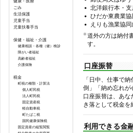
健康・医療
北洋銀行本・支
ごみ
生活保護
ひだか東農業協
児童手当
えりも漁業協同
児童扶養手当
※
道外の方は納付
保健・福祉・介護
す。
健康相談・各種（健）検診
障がい者福祉
高齢者福祉
口座振替
介護保険
税金
「日中、仕事で納
町税の種類・計算法
倒」「納め忘れが
個人町民税
口座振替は、あな
法人町民税
固定資産税
き落として税金を
軽自動車税
町たばこ税
国民健康保険税
利用できる金
固定資産の縦覧閲覧