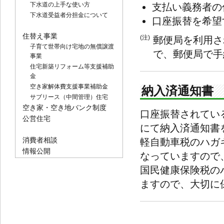
下水道の上手な使い方
支払い義務者の
下水道受益者分担金について
口座振替を希望
住替え事業
(注)
郵便局を利用さ
子育て世帯向け宅地の無償譲渡
で、郵便局で手
事業
住宅新築リフォーム等支援補助
金
空き家解体費支援事業補助金
納入済通知書
サブリース（中間管理）住宅
空き家・空き地バンク制度
口座振替されてい
公営住宅
にて納入済通知書
消費者相談
軽自動車税のハガ
情報公開
なっていますので
国民健康保険税の
ますので、大切に