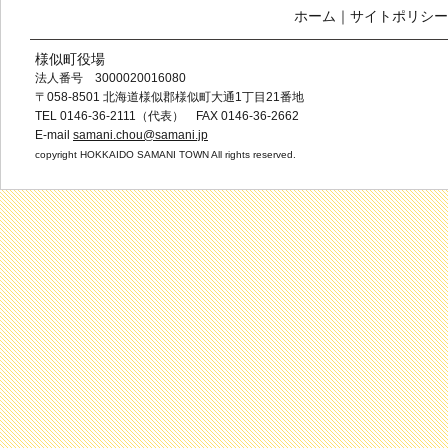
ホーム
｜
サイトポリシー
様似町役場
法人番号 3000020016080
〒058-8501 北海道様似郡様似町大通1丁目21番地
TEL 0146-36-2111（代表） FAX 0146-36-2662
E-mail
samani.chou@samani.jp
copyright HOKKAIDO SAMANI TOWN All rights reserved.