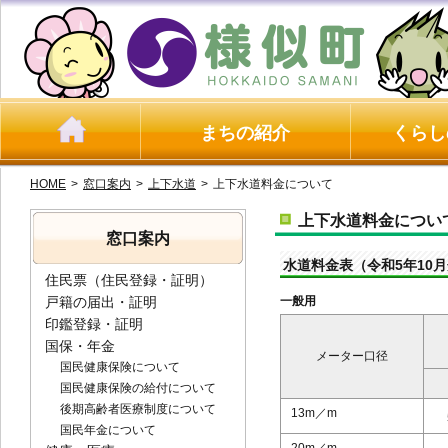
まちの紹介
くらし
HOME
>
窓口案内
>
上下水道
>
上下水道料金について
上下水道料金につい
窓口案内
水道料金表（令和5年10
住民票（住民登録・証明）
戸籍の届出・証明
一般用
印鑑登録・証明
国保・年金
メーター口径
国民健康保険について
国民健康保険の給付について
後期高齢者医療制度について
13m／m
国民年金について