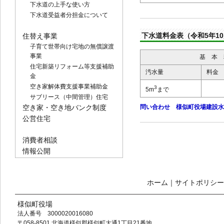
下水道の上手な使い方
下水道受益者分担金について
下水道料金表（令和5年1
住替え事業
子育て世帯向け宅地の無償譲渡
事業
基 本 
住宅新築リフォーム等支援補助
汚水量
料金
金
空き家解体費支援事業補助金
3
5m
まで
サブリース（中間管理）住宅
空き家・空き地バンク制度
問い合わせ 様似町役場建設水道課 
公営住宅
消費者相談
情報公開
ホーム
｜
サイトポリシー
様似町役場
法人番号 3000020016080
〒058-8501 北海道様似郡様似町大通1丁目21番地