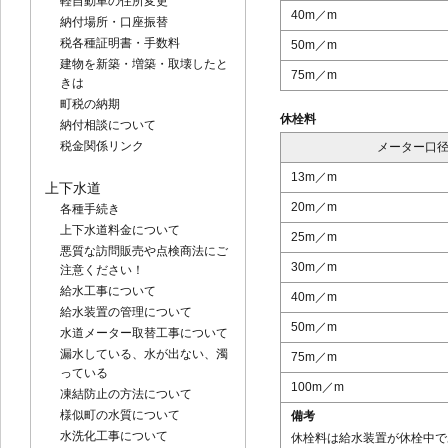
軽自動車の住所変更
40m／m
納付場所・口座振替
税各種証明書・手数料
50m／m
建物を新築・増築・取壊したと
75m／m
きは
町税の納期
休栓料
納付相談について
税金関係リンク
メーター口
13m／m
上下水道
20m／m
各種手続き
上下水道料金について
25m／m
悪質な訪問販売や点検商法にご
30m／m
注意ください！
給水工事について
40m／m
給水装置の管理について
50m／m
水道メーター取替工事について
漏水している、水が出ない、濁
75m／m
っている
100m／m
凍結防止の方法について
様似町の水質について
備考
水洗化工事について
休栓料は給水装置が休栓中で