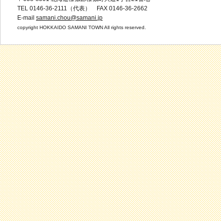
TEL 0146-36-2111（代表） FAX 0146-36-2662
E-mail
samani.chou@samani.jp
copyright HOKKAIDO SAMANI TOWN All rights reserved.