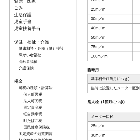
20m／m
健康・医療
ごみ
25m／m
生活保護
30m／m
児童手当
児童扶養手当
40m／m
50m／m
保健・福祉・介護
75m／m
健康相談・各種（健）検診
障がい者福祉
100m／m
高齢者福祉
介護保険
臨時用
基本料金(1箇月につき)
税金
町税の種類・計算法
臨時に設置したメーター区別
個人町民税
法人町民税
消火栓（1箇月につき)
固定資産税
軽自動車税
メーター口径
町たばこ税
25m／m
国民健康保険税
固定資産の縦覧閲覧
30m／m