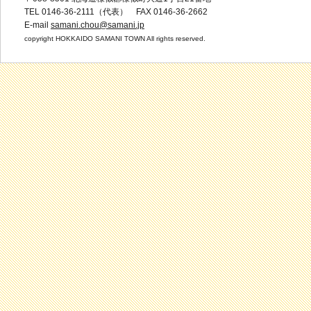
TEL 0146-36-2111（代表） FAX 0146-36-2662
E-mail
samani.chou@samani.jp
copyright HOKKAIDO SAMANI TOWN All rights reserved.