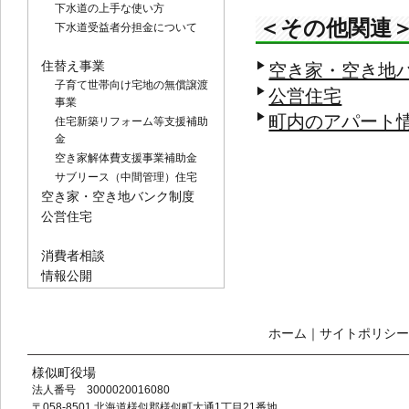
下水道の上手な使い方
＜その他関連
下水道受益者分担金について
住替え事業
▶
空き家・空き地
子育て世帯向け宅地の無償譲渡
▶
公営住宅
事業
▶
町内のアパート
住宅新築リフォーム等支援補助
金
空き家解体費支援事業補助金
サブリース（中間管理）住宅
空き家・空き地バンク制度
公営住宅
消費者相談
情報公開
ホーム
｜
サイトポリシー
様似町役場
法人番号 3000020016080
〒058-8501 北海道様似郡様似町大通1丁目21番地