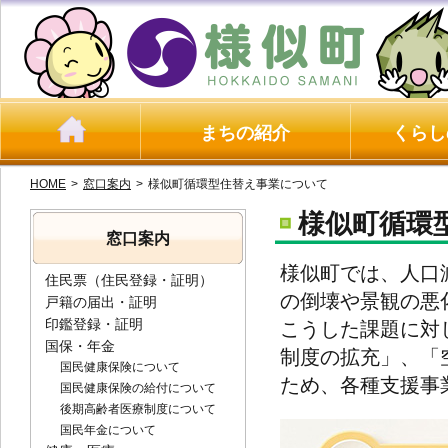
まちの紹介
くらし
HOME
>
窓口案内
>
様似町循環型住替え事業について
様似町循環
窓口案内
様似町では、人口
住民票（住民登録・証明）
の倒壊や景観の悪
戸籍の届出・証明
印鑑登録・証明
こうした課題に対
国保・年金
制度の拡充」、「
国民健康保険について
ため、各種支援事
国民健康保険の給付について
後期高齢者医療制度について
国民年金について