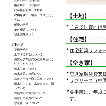
軽自動車の住所変更
納付場所・口座振替
税各種証明書・手数料
【土地】
建物を新築・増築・取壊したと
きは
町税の納期
▶
子育て世帯向け
納付相談について
税金関係リンク
【住宅】
上下水道
▶
各種手続き
住宅新築リフォ
上下水道料金について
悪質な訪問販売や点検商法にご
【空き家】
注意ください！
給水工事について
▶
空き家解体費支
給水装置の管理について
水道メーター取替工事について
▶
サブリース（中
漏水している、水が出ない、濁
っている
※
各事業は、年度
凍結防止の方法について
す。
様似町の水質について
水洗化工事について