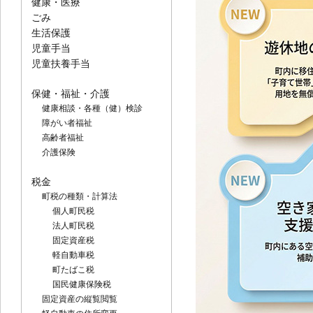
健康・医療
ごみ
生活保護
児童手当
児童扶養手当
保健・福祉・介護
健康相談・各種（健）検診
障がい者福祉
高齢者福祉
介護保険
税金
町税の種類・計算法
個人町民税
法人町民税
固定資産税
軽自動車税
町たばこ税
国民健康保険税
固定資産の縦覧閲覧