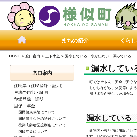
まちの紹介
くらし
HOME
>
窓口案内
>
上下水道
>
漏水している、水が出ない、濁っている
漏水してい
窓口案内
町では皆さんに安全で安心な
住民票（住民登録・証明）
しかしながら、火災等による
戸籍の届出・証明
濁り水等が発生した場合は、
印鑑登録・証明
国保・年金
国民健康保険について
漏水している
国民健康保険の給付について
後期高齢者医療制度について
建物内や敷地内に布設されて
国民年金について
ます。町の指定給水装置工事事