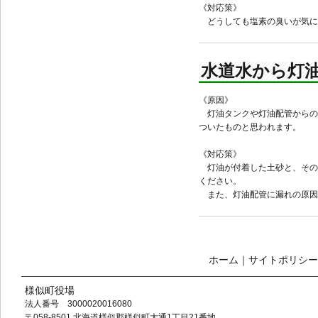
《対応策》
どうしても塩素の臭いが気に
水道水から灯
《原因》
灯油タンクや灯油配管からの
ついたものと思われます。
《対応策》
灯油が付着した土砂と、その
ください。
また、灯油配管に漏れの原因
ホーム
｜
サイトポリシー
様似町役場
法人番号 3000020016080
〒058-8501 北海道様似郡様似町大通1丁目21番地