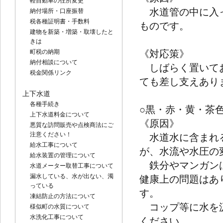
軽自動車の住所変更
水道管の中に入っ
納付場所・口座振替
税各種証明書・手数料
ものです。
建物を新築・増築・取壊したと
きは
町税の納期
《対応策》
納付相談について
しばらく置いてお
税金関係リンク
ても差し支えあり
上下水道
各種手続き
○黒・赤・黄・茶
上下水道料金について
《原因》
悪質な訪問販売や点検商法にご
注意ください！
水道水に含まれる
給水工事について
が、水流や水圧の
給水装置の管理について
鉄分やマンガンは
水道メーター取替工事について
漏水している、水が出ない、濁
健康上の問題はあ
っている
す。
凍結防止の方法について
コップ等に水を汲
様似町の水質について
水洗化工事について
ください。