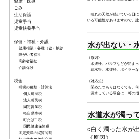
健康・医療
ごみ
生活保護
晴れの天候が続いている日に
いる可能性がありますので、建設水
児童手当
児童扶養手当
保健・福祉・介護
水が出ない・
健康相談・各種（健）検診
障がい者福祉
《原因》
高齢者福祉
水抜栓、バルブなどが閉まっ
介護保険
給水管、水抜栓、ボイラーな
税金
《対応策》
町税の種類・計算法
閉めたつもりはなくても、何
漏水している場合は、町の指
個人町民税
法人町民税
固定資産税
水道水が濁っ
軽自動車税
町たばこ税
国民健康保険税
○白く濁った水が
固定資産の縦覧閲覧
《原因》