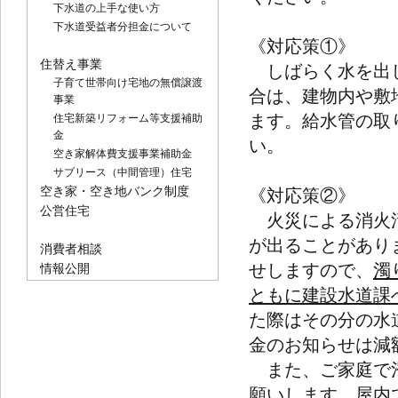
下水道の上手な使い方
下水道受益者分担金について
《対応策①》
住替え事業
しばらく水を出し
子育て世帯向け宅地の無償譲渡
合は、建物内や敷
事業
ます。給水管の取
住宅新築リフォーム等支援補助
金
い。
空き家解体費支援事業補助金
サブリース（中間管理）住宅
空き家・空き地バンク制度
《対応策②》
公営住宅
火災による消火活
が出ることがあり
消費者相談
せしますので、
濁
情報公開
ともに建設水道課
た際はその分の水
金のお知らせは減
また、ご家庭で濁
願いします。屋内