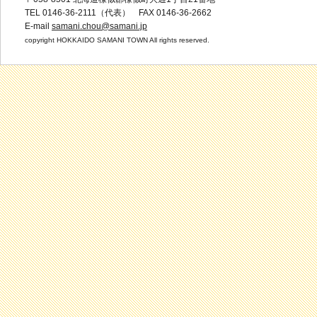
TEL 0146-36-2111（代表） FAX 0146-36-2662
E-mail
samani.chou@samani.jp
copyright HOKKAIDO SAMANI TOWN All rights reserved.