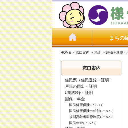
まちの
HOME
>
窓口案内
>
税金
>
建物を新築・
窓口案内
住民票（住民登録・証明）
戸籍の届出・証明
印鑑登録・証明
国保・年金
国民健康保険について
国民健康保険の給付について
後期高齢者医療制度について
国民年金について