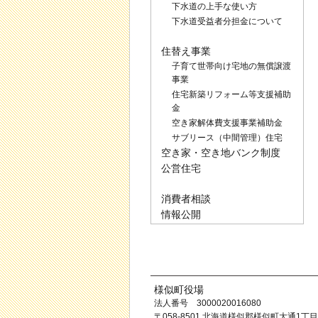
下水道の上手な使い方
下水道受益者分担金について
住替え事業
子育て世帯向け宅地の無償譲渡
事業
住宅新築リフォーム等支援補助
金
空き家解体費支援事業補助金
サブリース（中間管理）住宅
空き家・空き地バンク制度
公営住宅
消費者相談
情報公開
様似町役場
法人番号 3000020016080
〒058-8501 北海道様似郡様似町大通1丁目