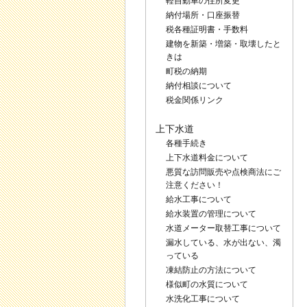
軽自動車の住所変更
納付場所・口座振替
税各種証明書・手数料
建物を新築・増築・取壊したと
きは
町税の納期
納付相談について
税金関係リンク
上下水道
各種手続き
上下水道料金について
悪質な訪問販売や点検商法にご
注意ください！
給水工事について
給水装置の管理について
水道メーター取替工事について
漏水している、水が出ない、濁
っている
凍結防止の方法について
様似町の水質について
水洗化工事について