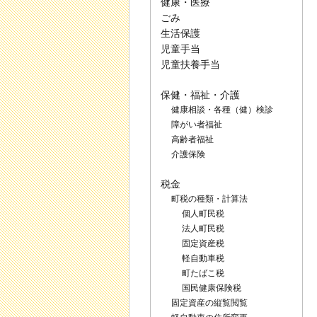
健康・医療
ごみ
生活保護
児童手当
児童扶養手当
保健・福祉・介護
健康相談・各種（健）検診
障がい者福祉
高齢者福祉
介護保険
税金
町税の種類・計算法
個人町民税
法人町民税
固定資産税
軽自動車税
町たばこ税
国民健康保険税
固定資産の縦覧閲覧