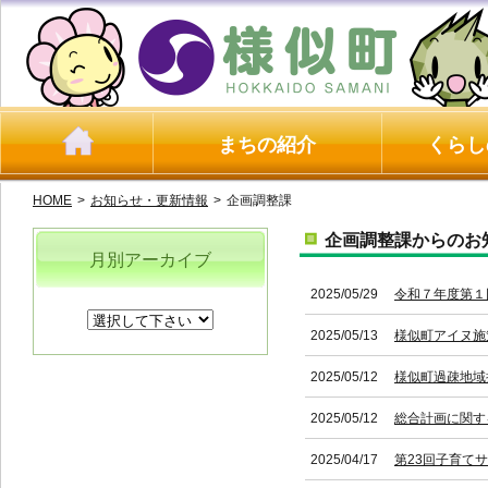
まちの紹介
くらし
HOME
>
お知らせ・更新情報
>
企画調整課
企画調整課からのお
月別アーカイブ
2025/05/29
令和７年度第１
2025/05/13
様似町アイヌ施
2025/05/12
様似町過疎地域
2025/05/12
総合計画に関す
2025/04/17
第23回子育て