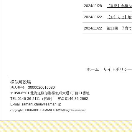
2024/11/28
【重要】令和６
2024/11/22
【お知らせ】地
2024/11/22
第21回 子育
ホーム
｜
サイトポリシー
様似町役場
法人番号 3000020016080
〒058-8501 北海道様似郡様似町大通1丁目21番地
TEL 0146-36-2111（代表） FAX 0146-36-2662
E-mail
samani.chou@samani.jp
copyright HOKKAIDO SAMANI TOWN All rights reserved.