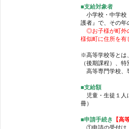
■支給対象者
小学校・中学校・
護者』で、その年
◎お子様が町外
様似町に住所を有
※高等学校等とは
（後期課程）、特
高等専門学校、
■支給額
児童・生徒１人につ
冊）
■申請手続き
【高
①申請の受付は