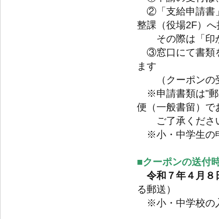
②「支給申請書」
整課（役場2F）
その際は「印か
③窓口にて書類を
ます
（クーポンの受渡
※申請書類は"郵
便（一般書留）で
ご了承くださ
※小・中学生の
■クーポンの送付
令和７年４月８
る郵送）
※小・中学校の入