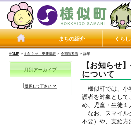
まちの紹介
くらし
HOME
>
お知らせ・更新情報
>
企画調整課
>
詳細
【お知らせ】
月別アーカイブ
について
様似町では、小学
護者を対象として
め、児童・生徒１
なお、スマイルク
不要）や、支給方