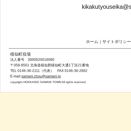
kikakutyouseika@s
ホーム
｜
サイトポリシー
様似町役場
法人番号 3000020016080
〒058-8501 北海道様似郡様似町大通1丁目21番地
TEL 0146-36-2111（代表） FAX 0146-36-2662
E-mail
samani.chou@samani.jp
copyright HOKKAIDO SAMANI TOWN All rights reserved.