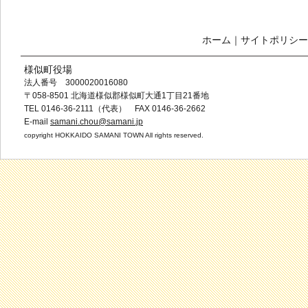
ホーム
｜
サイトポリシー
様似町役場
法人番号 3000020016080
〒058-8501 北海道様似郡様似町大通1丁目21番地
TEL 0146-36-2111（代表） FAX 0146-36-2662
E-mail
samani.chou@samani.jp
copyright HOKKAIDO SAMANI TOWN All rights reserved.