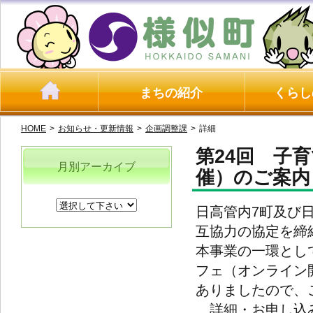
まちの紹介
くらし
HOME
>
お知らせ・更新情報
>
企画調整課
>
詳細
第24回 子
月別アーカイブ
催）のご案内
日高管内7町及び
互協力の協定を締
本事業の一環とし
フェ（オンライン
ありましたので、
詳細・お申し込み