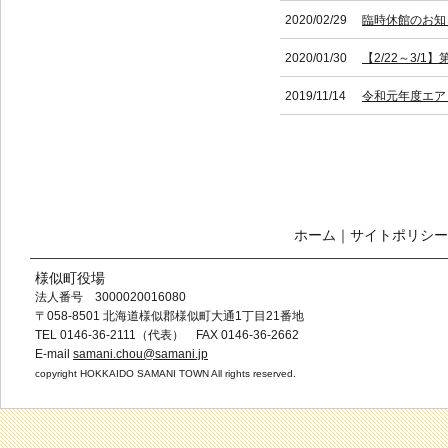
2020/02/29
臨時休館のお知
2020/01/30
【2/22～3
2019/11/14
令和元年度エア
ホーム
｜
サイトポリシー
様似町役場
法人番号 3000020016080
〒058-8501 北海道様似郡様似町大通1丁目21番地
TEL 0146-36-2111（代表） FAX 0146-36-2662
E-mail
samani.chou@samani.jp
copyright HOKKAIDO SAMANI TOWN All rights reserved.