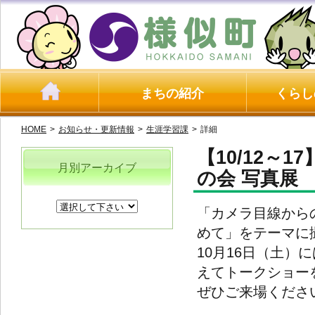
まちの紹介
くらし
HOME
>
お知らせ・更新情報
>
生涯学習課
>
詳細
【10/12～
月別アーカイブ
の会 写真展
「カメラ目線から
めて」をテーマに
10月16日（土
えてトークショー
ぜひご来場くださ