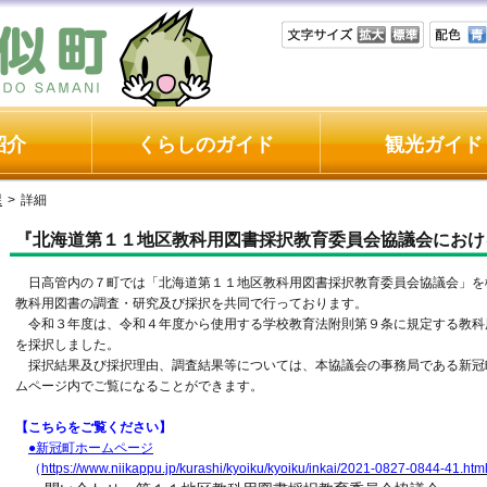
紹介
くらしのガイド
観光ガイド
課
>
詳細
『北海道第１１地区教科用図書採択教育委員会協議会におけ
日高管内の７町では「北海道第１１地区教科用図書採択教育委員会協議会」を
教科用図書の調査・研究及び採択を共同で行っております。
令和３年度は、令和４年度から使用する学校教育法附則第９条に規定する教科
を採択しました。
採択結果及び採択理由、調査結果等については、本協議会の事務局である新冠
ムページ内でご覧になることができます。
【こちらをご覧ください】
●新冠町ホームページ
（
https://www.niikappu.jp/kurashi/kyoiku/kyoiku/inkai/2021-0827-0844-41.htm