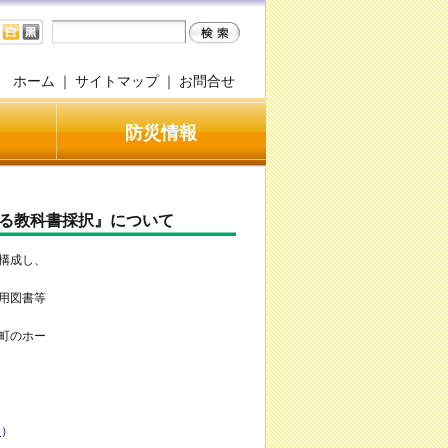
ホーム
｜
サイトマップ
｜
お問合せ
防災情報
る教科書採択』について
構成し、
用図書等
町のホー
l
）