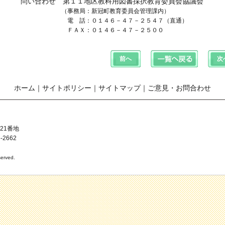
問い合わせ 第１１地区教科用図書採択教育委員会協議会
（事務局：新冠町教育委員会管理課内）
電 話：０１４６－４７－２５４７（直通）
ＦＡＸ：０１４６－４７－２５００
ホーム
｜
サイトポリシー
｜
サイトマップ
｜
ご意見・お問合わせ
21番地
-2662
erved.