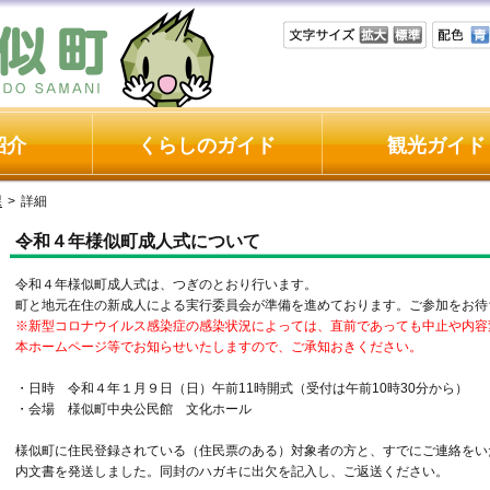
紹介
くらしのガイド
観光ガイド
課
>
詳細
令和４年様似町成人式について
令和４年様似町成人式は、つぎのとおり行います。
町と地元在住の新成人による実行委員会が準備を進めております。ご参加をお待
※新型コロナウイルス感染症の感染状況によっては、直前であっても中止や内容
本ホームページ等でお知らせいたしますので、ご承知おきください。
・日時 令和４年１月９日（日）午前11時開式（受付は午前10時30分から）
・会場 様似町中央公民館 文化ホール
様似町に住民登録されている（住民票のある）対象者の方と、すでにご連絡をい
内文書を発送しました。同封のハガキに出欠を記入し、ご返送ください。