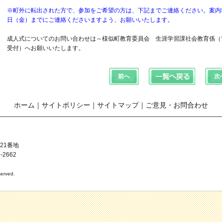
※町外に転出された方で、参加をご希望の方は、下記までご連絡ください。案内状
日（金）までにご連絡くださいますよう、お願いいたします。
成人式についてのお問い合わせは～様似町教育委員会 生涯学習課社会教育係（電話014
受付）へお願いいたします。
ホーム
｜
サイトポリシー
｜
サイトマップ
｜
ご意見・お問合わせ
21番地
-2662
erved.