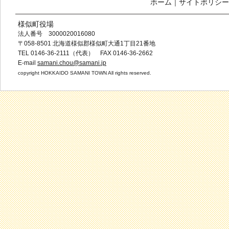
ホーム
｜
サイトポリシー
様似町役場
法人番号 3000020016080
〒058-8501 北海道様似郡様似町大通1丁目21番地
TEL 0146-36-2111（代表） FAX 0146-36-2662
E-mail
samani.chou@samani.jp
copyright HOKKAIDO SAMANI TOWN All rights reserved.