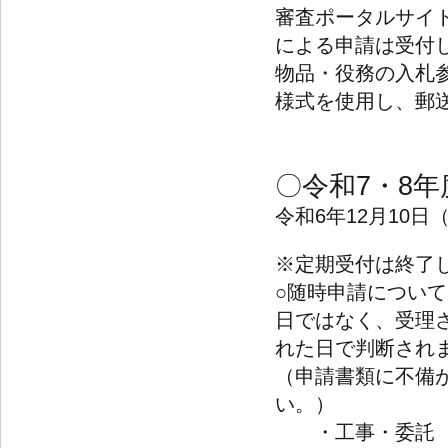
審査ポータルサイ
による申請は受付
物品・役務の入札
様式を使用し、郵
〇令和7・8
令和6年12月10日
※定期受付は終了
○随時申請につい
日ではなく、受理
れた日で判断され
（申請書類に不備
い。）
・工事・委託（設