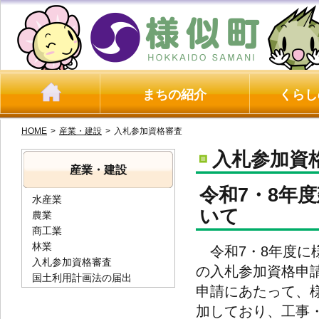
まちの紹介
くらし
HOME
>
産業・建設
>
入札参加資格審査
入札参加資
産業・建設
令和7・8年
水産業
いて
農業
商工業
林業
令和7・8年度に
入札参加資格審査
の入札参加資格申
国土利用計画法の届出
申請にあたって、
加しており、工事