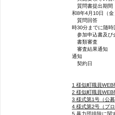
質問書提出
和8年4月10日（
質問回答 
時30分までに随時
参加申込書及び企
書類審査
審査結果通
通知
契約日 
1 様似町職員WE
2 様似町職員WEB
3 様式第1号（公
4 様式第2号（プ
5 暴力団排除に関す