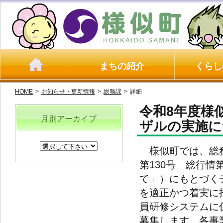
まちの紹介
くらし
HOME
>
お知らせ・更新情報
>
総務課
>
詳細
令和8年度様
月別アーカイブ
ザルの実施に
様似町では、総務
第130号 総行情
て」）にもとづく
を適正かつ着実に
員研修システムに
募集します。各事