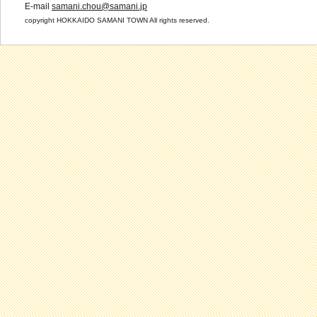
E-mail
samani.chou@samani.jp
copyright HOKKAIDO SAMANI TOWN All rights reserved.