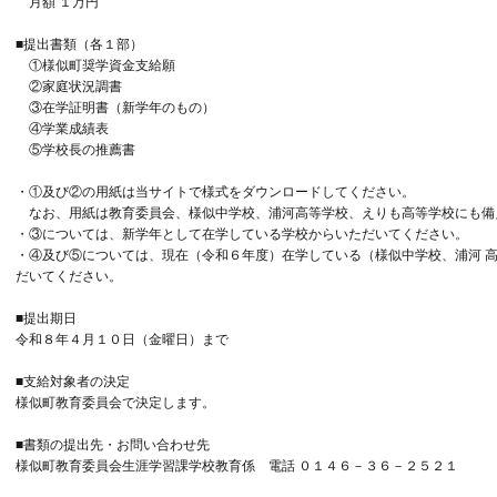
月額 １万円
■提出書類（各１部）
①様似町奨学資金支給願
②家庭状況調書
③在学証明書（新学年のもの）
④学業成績表
⑤学校長の推薦書
・①及び②の用紙は当サイトで様式をダウンロードしてください。
なお、用紙は教育委員会、様似中学校、浦河高等学校、えりも高等学校にも備
・③については、新学年として在学している学校からいただいてください。
・④及び⑤については、現在（令和６年度）在学している（様似中学校、浦河 
だいてください。
■提出期日
令和８年４月１０日（金曜日）まで
■支給対象者の決定
様似町教育委員会で決定します。
■書類の提出先・お問い合わせ先
様似町教育委員会生涯学習課学校教育係 電話 ０１４６－３６－２５２１