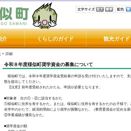
紹介
くらしのガイド
観光ガイド
課
>
詳細
令和８年度様似町奨学資金の募集について
様似町では、令和８年度奨学資金受給者の申請を受け付けいたしますので、支
類を提出してください。
【注意】前年度受給されたかたも、申請が必要となります。
■対象者 次の①・②に該当するかた
①様似町に住所を有するかた。または、様似町に住所を有するかたのお子様で、
在学中のかたで、経済的理由により就学が困難なかた。（教育委員会が定める基
②学業成績が優良なかた。
■奨学資金の額