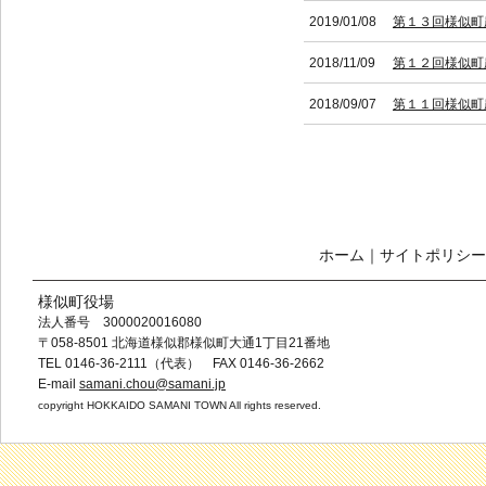
2019/01/08
第１３回様似町
2018/11/09
第１２回様似町
2018/09/07
第１１回様似町
ホーム
｜
サイトポリシー
様似町役場
法人番号 3000020016080
〒058-8501 北海道様似郡様似町大通1丁目21番地
TEL 0146-36-2111（代表） FAX 0146-36-2662
E-mail
samani.chou@samani.jp
copyright HOKKAIDO SAMANI TOWN All rights reserved.