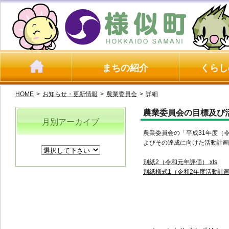
まちの紹介
くらし
HOME
>
お知らせ・更新情報
>
農業委員会
>
詳細
農業委員会の目標及び
月別アーカイブ
農業委員会の「平成31年度（
よびその達成に向けた活動計画
別紙2（令和元年評価）.xls
別紙様式1（令和2年度活動計画）(