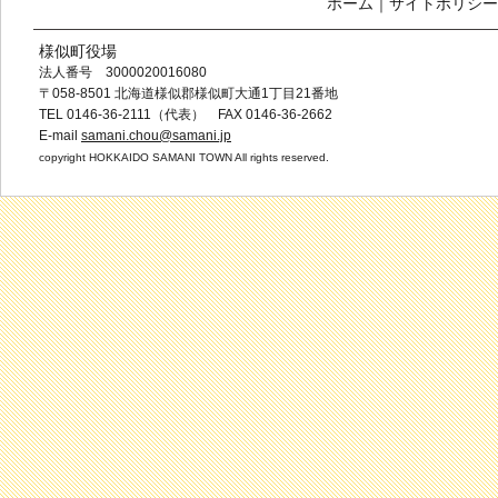
ホーム
｜
サイトポリシー
様似町役場
法人番号 3000020016080
〒058-8501 北海道様似郡様似町大通1丁目21番地
TEL 0146-36-2111（代表） FAX 0146-36-2662
E-mail
samani.chou@samani.jp
copyright HOKKAIDO SAMANI TOWN All rights reserved.