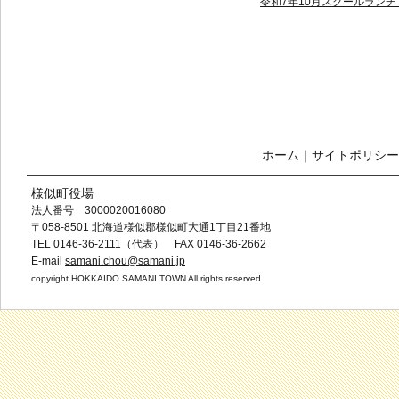
令和7年10月スクールランチ（
ホーム
｜
サイトポリシー
様似町役場
法人番号 3000020016080
〒058-8501 北海道様似郡様似町大通1丁目21番地
TEL 0146-36-2111（代表） FAX 0146-36-2662
E-mail
samani.chou@samani.jp
copyright HOKKAIDO SAMANI TOWN All rights reserved.