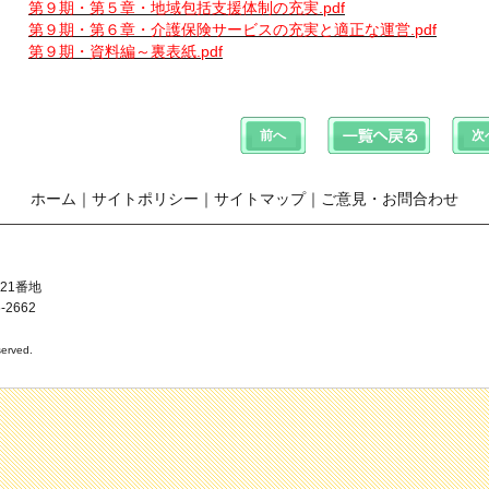
第９期・第５章・地域包括支援体制の充実.pdf
第９期・第６章・介護保険サービスの充実と適正な運営.pdf
第９期・資料編～裏表紙.pdf
ホーム
｜
サイトポリシー
｜
サイトマップ
｜
ご意見・お問合わせ
21番地
-2662
erved.