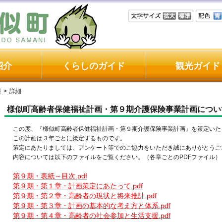
紹介
くらしのガイド
観光ガイド
課
>
詳細
様似町高齢者保健福祉計画・第９期介護保険事業計画につい
この度、『様似町高齢者保健福祉計画・第９期介護保険事業計画』を策定いた
この計画は３年ごとに策定するものです。
策定にあたりましては、アンケート等でのご協力をいただき誠にありがとうご
内容については以下のファイルをご覧ください。（各章ごとのPDFファイル）
第９期・表紙～目次.pdf
第９期・第１章・計画策定にあたって.pdf
第９期・第２章・高齢者の現状と将来推計.pdf
第９期・第３章・計画の基本的な考え方と体系.pdf
第９期・第４章・高齢者の社会参加と生活支援.pdf