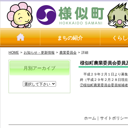
まちの紹介
くらし
HOME
>
お知らせ・更新情報
>
農業委員会
>
詳細
様似町農業委員会委員
月別アーカイブ
平成２９年２月１日より募集
終（平成２９年２月２８日現在
⑦様似町農業委員会委員候補者 公
ホーム
｜
サイトポリシー