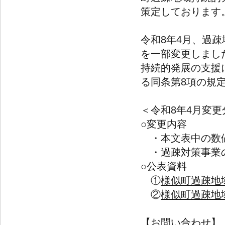
策定しております
令和8年4月、過
を一部変更しまし
持続的発展の支援
る同条第8項の規
＜令和8年4月変更
○変更内容
・本文表中の数値
・過疎対策事業の
○公表資料
①
様似町過疎地
②
様似町過疎地域
【お問い合わせ】