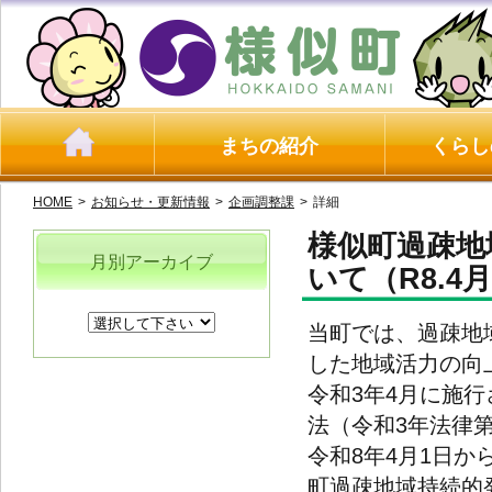
まちの紹介
くらし
HOME
>
お知らせ・更新情報
>
企画調整課
>
詳細
様似町過疎地
月別アーカイブ
いて（R8.4
当町では、過疎地
した地域活力の向
令和3年4月に施
法（令和3年法律第
令和8年4月1日か
町過疎地域持続的