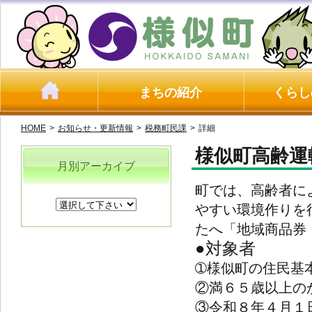
まちの紹介
くらし
HOME
>
お知らせ・更新情報
>
税務町民課
>
詳細
様似町高齢運
月別アーカイブ
町では、高齢者に
やすい環境作りを
たへ「地域商品券
●対象者
➀様似町の住民基
②満６５歳以上の
③令和８年４月１