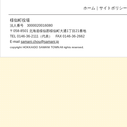
ホーム
｜
サイトポリシー
様似町役場
法人番号 3000020016080
〒058-8501 北海道様似郡様似町大通1丁目21番地
TEL 0146-36-2111（代表） FAX 0146-36-2662
E-mail
samani.chou@samani.jp
copyright HOKKAIDO SAMANI TOWN All rights reserved.