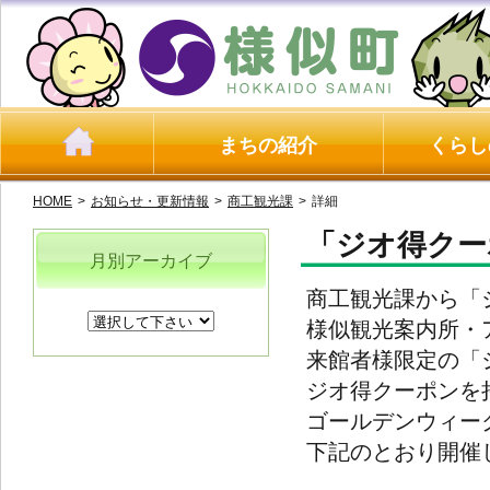
まちの紹介
くらし
HOME
>
お知らせ・更新情報
>
商工観光課
>
詳細
「ジオ得クー
月別アーカイブ
商工観光課から「
様似観光案内所・
来館者様限定の「
ジオ得クーポンを
ゴールデンウィー
下記のとおり開催