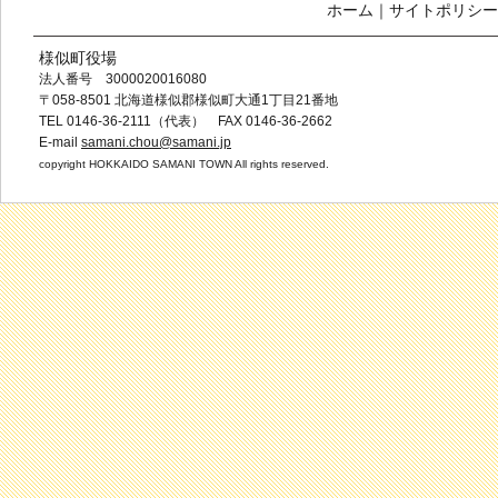
ホーム
｜
サイトポリシー
様似町役場
法人番号 3000020016080
〒058-8501 北海道様似郡様似町大通1丁目21番地
TEL 0146-36-2111（代表） FAX 0146-36-2662
E-mail
samani.chou@samani.jp
copyright HOKKAIDO SAMANI TOWN All rights reserved.