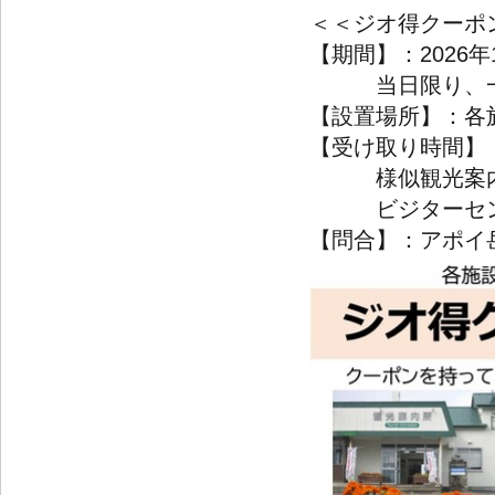
＜＜ジオ得クーポ
【期間】：2026
当日限り、一人
【設置場所】：各
【受け取り時間】
様似観光案内所は、9
ビジターセンターは、
【問合】：アポイ岳