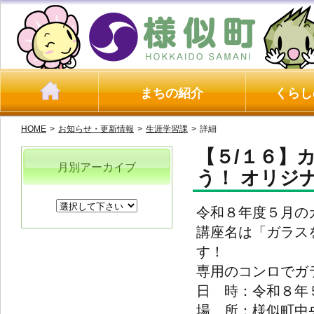
まちの紹介
くらし
HOME
>
お知らせ・更新情報
>
生涯学習課
>
詳細
【５/１６】
月別アーカイブ
う！ オリジ
令和８年度５月の
講座名は「ガラス
す！
専用のコンロでガ
日 時：令和８年
場 所：様似町中