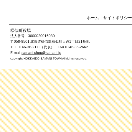
ホーム
｜
サイトポリシー
様似町役場
法人番号 3000020016080
〒058-8501 北海道様似郡様似町大通1丁目21番地
TEL 0146-36-2111（代表） FAX 0146-36-2662
E-mail
samani.chou@samani.jp
copyright HOKKAIDO SAMANI TOWN All rights reserved.