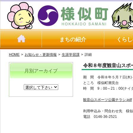
まちの紹介
くらし
HOME
>
お知らせ・更新情報
>
生涯学習課
>
詳細
令和８年度観音山スポ
月別アーカイブ
期 間 令和８年５月７日(木)
ところ 様似町潮見台
時
間 9：00～21：00(ナ
観音山スポーツ公園チラシ.pdf
利用申込み・問合わせ先 様似
電話 0146-36-2521