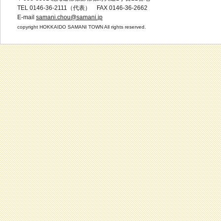
TEL 0146-36-2111（代表） FAX 0146-36-2662
E-mail
samani.chou@samani.jp
copyright HOKKAIDO SAMANI TOWN All rights reserved.