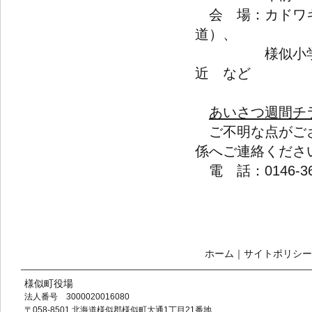
会 場：カドワキ
道）、
様似小学校・様
近 など
あいさつ週間チラシ
ご不明な点がござ
係へご連絡くださ
電 話：0146-36-
ホーム
｜
サイトポリシー
様似町役場
法人番号 3000020016080
〒058-8501 北海道様似郡様似町大通1丁目21番地