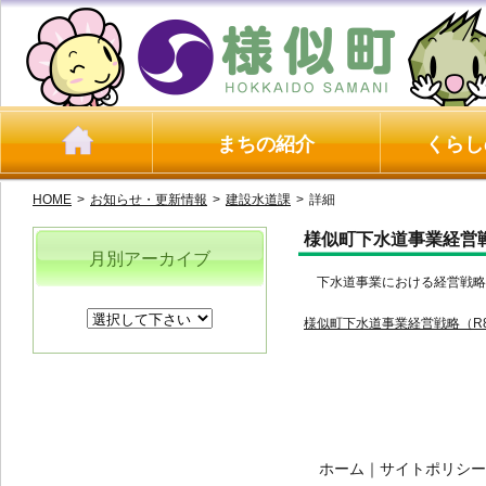
まちの紹介
くらし
HOME
>
お知らせ・更新情報
>
建設水道課
>
詳細
様似町下水道事業経営
月別アーカイブ
下水道事業における経営戦略
様似町下水道事業経営戦略（R8-R
ホーム
｜
サイトポリシー