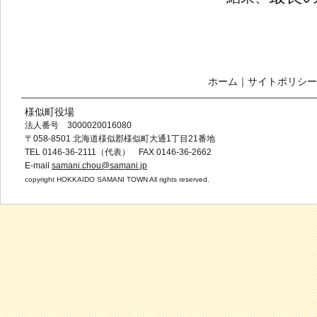
ホーム
｜
サイトポリシー
様似町役場
法人番号 3000020016080
〒058-8501 北海道様似郡様似町大通1丁目21番地
TEL 0146-36-2111（代表） FAX 0146-36-2662
E-mail
samani.chou@samani.jp
copyright HOKKAIDO SAMANI TOWN All rights reserved.