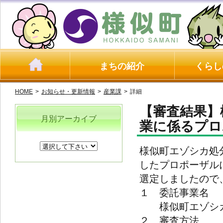
まちの紹介
くらし
HOME
>
お知らせ・更新情報
>
産業課
>
詳細
【審査結果】
月別アーカイブ
業に係るプロ
様似町エゾシカ処
したプロポーザル
選定しましたので
１ 委託事業名
様似町エゾシカ
２ 審査方法