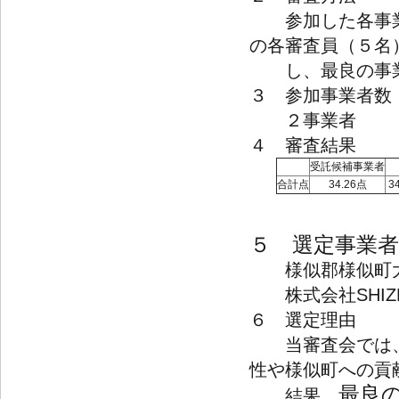
参加した各事業
の各審査員（５名
し、最良の事業
３ 参加事業者数
２事業者
４ 審査結果
受託候補事業者
合計点
34.26点
3
５ 選定事業者
様似郡様似町大
株式会社SHIZ
６ 選定理由
当審査会では、
性や様似町への貢
最良
結果、