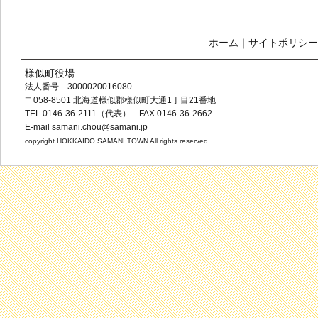
ホーム
｜
サイトポリシー
様似町役場
法人番号 3000020016080
〒058-8501 北海道様似郡様似町大通1丁目21番地
TEL 0146-36-2111（代表） FAX 0146-36-2662
E-mail
samani.chou@samani.jp
copyright HOKKAIDO SAMANI TOWN All rights reserved.