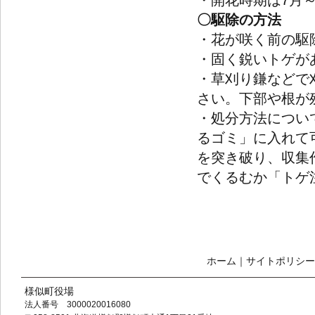
・開花時期は7月
〇駆除の方法
・花が咲く前の駆
・固く鋭いトゲが
・草刈り鎌などで
さい。下部や根が
・処分方法につい
るゴミ」に入れて
を突き破り、収集
でくるむか「トゲ
ホーム
｜
サイトポリシー
様似町役場
法人番号 3000020016080