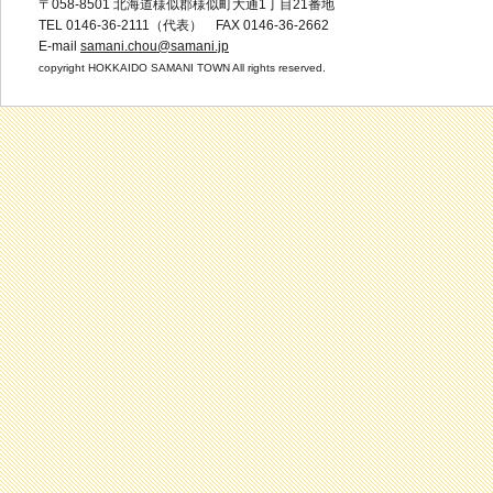
〒058-8501 北海道様似郡様似町大通1丁目21番地
TEL 0146-36-2111（代表） FAX 0146-36-2662
E-mail
samani.chou@samani.jp
copyright HOKKAIDO SAMANI TOWN All rights reserved.