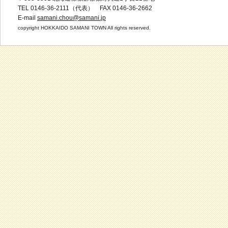
TEL 0146-36-2111（代表） FAX 0146-36-2662
E-mail
samani.chou@samani.jp
copyright HOKKAIDO SAMANI TOWN All rights reserved.