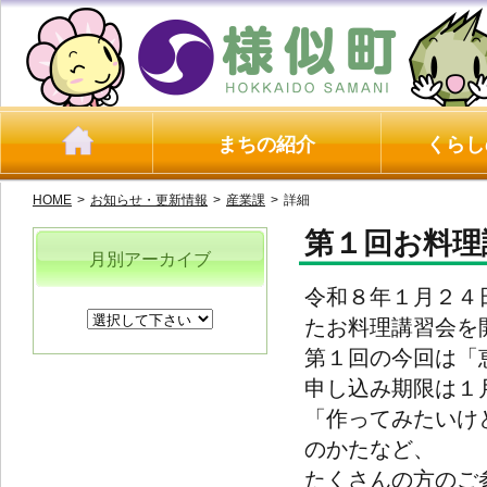
まちの紹介
くらし
HOME
>
お知らせ・更新情報
>
産業課
>
詳細
第１回お料理
月別アーカイブ
令和８年１月２４
たお料理講習会を
第１回の今回は「
申し込み期限は１
「作ってみたいけ
のかたなど、
たくさんの方のご