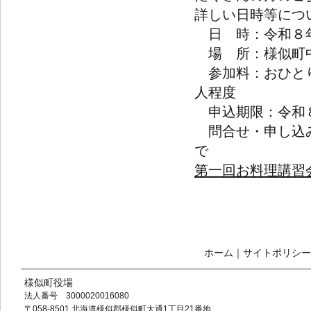
詳しい日時等につ
日 時：令和８年
場 所：様似町中
参加料：おひとり
人程度
申込期限：令和
問合せ・申し込み
で
第一回お料理講習会(
ホーム
｜
サイトポリシー
様似町役場
法人番号 3000020016080
〒058-8501 北海道様似郡様似町大通1丁目21番地