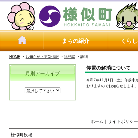
まちの紹介
くらし
HOME
>
お知らせ・更新情報
>
総務課
>
詳細
停電の解消について
月別アーカイブ
令和7年11月1日（土）午前
おりますのでお知らせします。
ホーム
｜
サイトポリシー
様似町役場