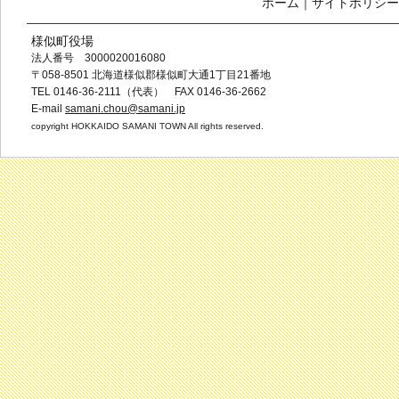
ホーム
｜
サイトポリシー
様似町役場
法人番号 3000020016080
〒058-8501 北海道様似郡様似町大通1丁目21番地
TEL 0146-36-2111（代表） FAX 0146-36-2662
E-mail
samani.chou@samani.jp
copyright HOKKAIDO SAMANI TOWN All rights reserved.