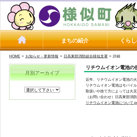
まちの紹介
くらし
HOME
>
お知らせ・更新情報
>
日高東部消防組合様似支署
>
詳細
リチウムイオン電池の
月別アーカイブ
近年、リチウムイオン電池の火
リチウムイオン電池はモバイル
取扱いや捨て方によっては火災
（お問い合わせ）日高東部消防
リチウムイオン電池について.pd