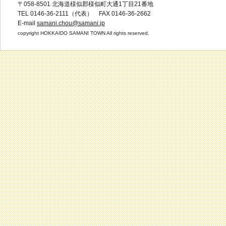
〒058-8501 北海道様似郡様似町大通1丁目21番地
TEL 0146-36-2111（代表） FAX 0146-36-2662
E-mail
samani.chou@samani.jp
copyright HOKKAIDO SAMANI TOWN All rights reserved.