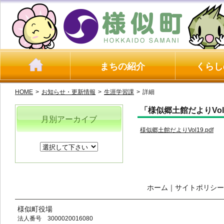
まちの紹介
くらし
HOME
>
お知らせ・更新情報
>
生涯学習課
>
詳細
「様似郷土館だよりVo
月別アーカイブ
様似郷土館だよりVol19.pdf
ホーム
｜
サイトポリシー
様似町役場
法人番号 3000020016080