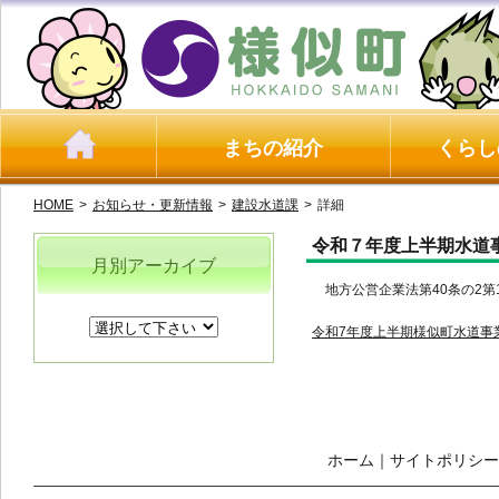
まちの紹介
くらし
HOME
>
お知らせ・更新情報
>
建設水道課
>
詳細
令和７年度上半期水道
月別アーカイブ
地方公営企業法第40条の2第
令和7年度上半期様似町水道事業
ホーム
｜
サイトポリシー