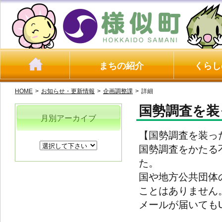
まちの紹介
くらし
HOME
>
お知らせ・更新情報
>
企画調整課
>
詳細
国勢調査を装
月別アーカイブ
【国勢調査を装っ
国勢調査をかたる
た。
国や地方公共団体
ことはありません
メールが届いても