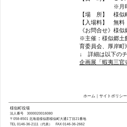
※月曜日は公
【場 所】 様似
【入場料】 無料
《お問合せ》様似
※主催：様似郷土
育委員会、厚岸町
↓ 詳細は以下の
企画展「蝦夷三官寺
ホーム
｜
サイトポリシー
様似町役場
法人番号 3000020016080
〒058-8501 北海道様似郡様似町大通1丁目21番地
TEL 0146-36-2111（代表） FAX 0146-36-2662