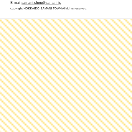
E-mail
samani.chou@samani.jp
copyright HOKKAIDO SAMANI TOWN All rights reserved.