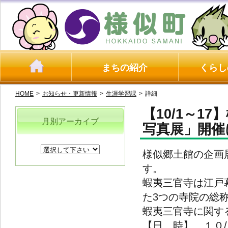
まちの紹介
くらし
HOME
>
お知らせ・更新情報
>
生涯学習課
>
詳細
【10/1～
月別アーカイブ
写真展」開催
様似郷土館の企画
す。
蝦夷三官寺は江戸
た3つの寺院の総
蝦夷三官寺に関す
【日 時】 １０