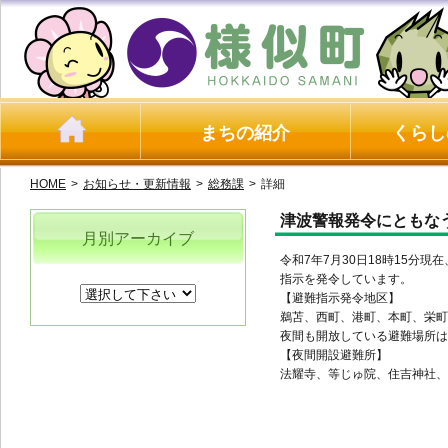
まちの紹介
くらし
HOME
>
お知らせ・更新情報
>
総務課
>
詳細
津波警報発令にともな
月別アーカイブ
令和7年7月30日18時15
指示を発令しています。
【避難指示発令地区】
鵜苫、西町、港町、本町、栄町
夜間も開放している避難場所は
【夜間開設避難所】
法耀寺、等じゅ院、住吉神社、