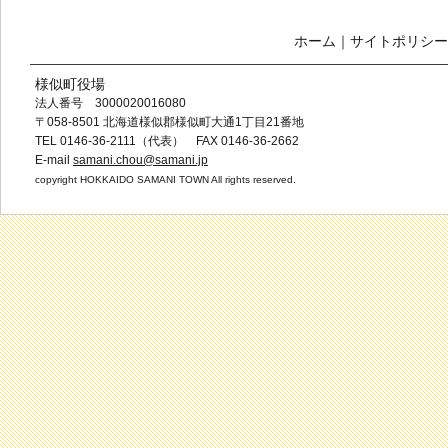
ホーム
｜
サイトポリシー
様似町役場
法人番号 3000020016080
〒058-8501 北海道様似郡様似町大通1丁目21番地
TEL 0146-36-2111（代表） FAX 0146-36-2662
E-mail
samani.chou@samani.jp
copyright HOKKAIDO SAMANI TOWN All rights reserved.