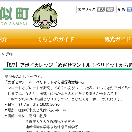
紹介
くらしのガイド
観光ガイド
課
>
詳細
【8/7】アポイカレッジ「めざせマントル！ペリドットから
講演会のおしらせです。
「めざせマントル！ペリドットから超深海潜航へ」
プレートとプレートが衝突してめくれあがって、地表にやってきたアポイ岳の
世界では、なんと「海域」にもかんらん岩が産する場所があるのです。
一般のかた向けのお話となりますので、どなたでもご参加いただけます。
▼日程 8月7日（木）19:00-20:30
▼場所 様似町中央公民館2階小ホール
▼講師 道林 克禎 教授
名古屋大学大学院環境学研究科
地球環境科学専攻地球惑星科学系