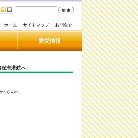
ホーム
｜
サイトマップ
｜
お問合せ
防災情報
超深海潜航へ」
かんらん岩。