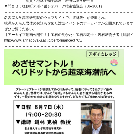
地質・地球生物学講座 岩石鉱物学研究室
▼問合せ：様似町アポイ岳ジオパーク推進協議会（36-3601）
＝＝＝＝＝＝＝＝＝＝＝＝＝＝＝＝＝＝＝＝＝＝＝＝＝＝＝＝＝＝＝＝＝＝＝＝
名古屋大学高等研究院のウェブサイトで、道林先生が登壇され、
幌満かんらん岩体のお話も含めた対談イベントのアーカイブが公開されています
ぜひご覧ください。
【アーカイブ動画公開中！】宝石の見かた～宝石鑑定士 × 岩石鉱物学者【対談
http://www.iar.nagoya-u.ac.jp/performance/3765/
＝＝＝＝＝＝＝＝＝＝＝＝＝＝＝＝＝＝＝＝＝＝＝＝＝＝＝＝＝＝＝＝＝＝＝＝