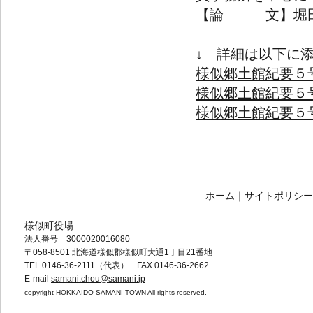
【論 文】堀田
↓ 詳細は以下に
様似郷土館紀要５号Pa
様似郷土館紀要５号Pa
様似郷土館紀要５号Pa
ホーム
｜
サイトポリシー
様似町役場
法人番号 3000020016080
〒058-8501 北海道様似郡様似町大通1丁目21番地
TEL 0146-36-2111（代表） FAX 0146-36-2662
E-mail
samani.chou@samani.jp
copyright HOKKAIDO SAMANI TOWN All rights reserved.