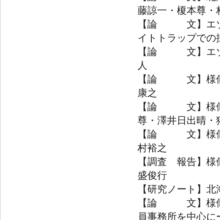
藤諒一・榎本尊・
【論 文】エゾ
イトトラップでの
【論 文】エゾ
人
【論 文】様似
康之
【論 文】様似
尊・澤井日出晴・
【論 文】様似町
村裕之
【調査 報告】様
盛俊行
【研究ノート】北
【論 文】様似
員事務所を中心に