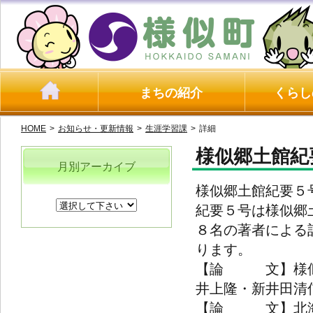
まちの紹介
くらし
HOME
>
お知らせ・更新情報
>
生涯学習課
>
詳細
様似郷土館紀
月別アーカイブ
様似郷土館紀要５
紀要５号は様似郷
８名の著者による
ります。
【論 文】様似
井上隆・新井田清
【論 文】北海