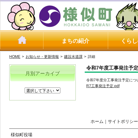
まちの紹介
くらし
HOME
>
お知らせ・更新情報
>
建設水道課
>
詳細
令和7年度工事発注予
月別アーカイブ
令和7年度分工事発注予定につ
R7工事発注予定.pdf
ホーム
｜
サイトポリシー
様似町役場