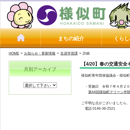
まちの紹介
くらし
HOME
>
お知らせ・更新情報
>
生涯学習課
>
詳細
【4/20】春の交通安
月別アーカイブ
様似町青年団体協議会・様似町
・実施日 令和７年４月２０
第44回様似町クリーン作戦.
ご不明な点がございましたら、
電話 0146-36-2521