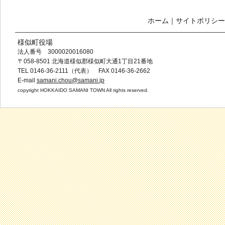
ホーム
｜
サイトポリシー
様似町役場
法人番号 3000020016080
〒058-8501 北海道様似郡様似町大通1丁目21番地
TEL 0146-36-2111（代表） FAX 0146-36-2662
E-mail
samani.chou@samani.jp
copyright HOKKAIDO SAMANI TOWN All rights reserved.