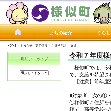
まちの紹介
くらし
HOME
>
お知らせ・更新情報
>
生涯学習課
>
詳細
令和７年度様
月別アーカイブ
様似町では、令和
で、支給を希望さ
【注意】前年度受
■対象者 次の①
①様似町に住所を
様で、高等学校へ