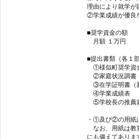
理由により就学が
②学業成績が優良
■奨学資金の額
月額 １万円
■提出書類（各１
①様似町奨学資
②家庭状況調書
③在学証明書（
④学業成績表
⑤学校長の推薦
・①及び②の用紙
なお、用紙は教育
にも備えてありま