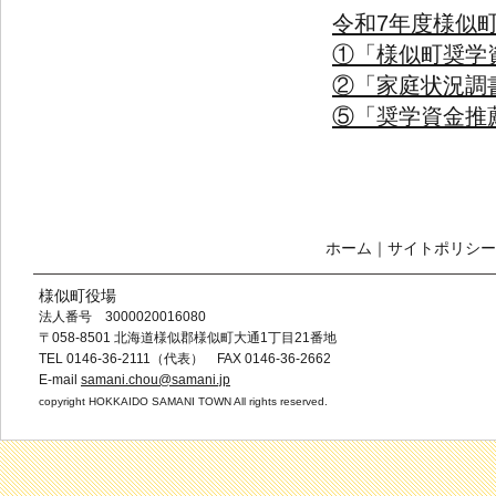
令和7年度様似町
①「様似町奨学資
②「家庭状況調書」
⑤「奨学資金推薦
ホーム
｜
サイトポリシー
様似町役場
法人番号 3000020016080
〒058-8501 北海道様似郡様似町大通1丁目21番地
TEL 0146-36-2111（代表） FAX 0146-36-2662
E-mail
samani.chou@samani.jp
copyright HOKKAIDO SAMANI TOWN All rights reserved.