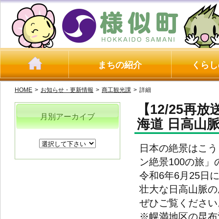
まちの紹介
くらし
HOME
>
お知らせ・更新情報
>
商工観光課
>
詳細
【12/25再
月別アーカイブ
海道 日高山
日本の絶景はこう
ン絶景100の旅」
令和6年6月25
壮大な日高山脈の
ぜひご覧ください
※幌満地区の昆布