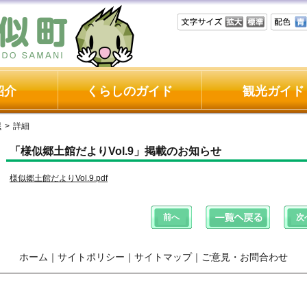
紹介
くらしのガイド
観光ガイド
課
>
詳細
「様似郷土館だよりVol.9」掲載のお知らせ
様似郷土館だよりVol.9.pdf
ホーム
｜
サイトポリシー
｜
サイトマップ
｜
ご意見・お問合わせ