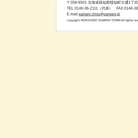
〒058-8501 北海道様似郡様似町大通1丁目
TEL 0146-36-2111（代表） FAX 0146-36
E-mail
samani.chou@samani.jp
copyright HOKKAIDO SAMANI TOWN All rights res