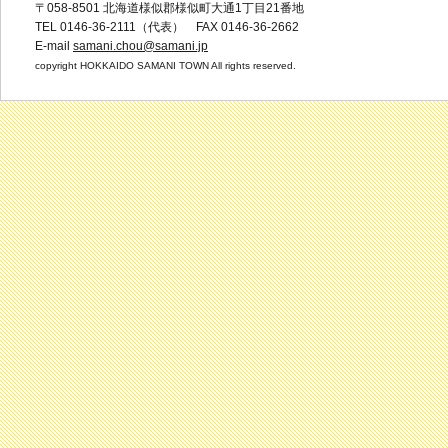
〒058-8501 北海道様似郡様似町大通1丁目21番地
TEL 0146-36-2111（代表） FAX 0146-36-2662
E-mail
samani.chou@samani.jp
copyright HOKKAIDO SAMANI TOWN All rights reserved.