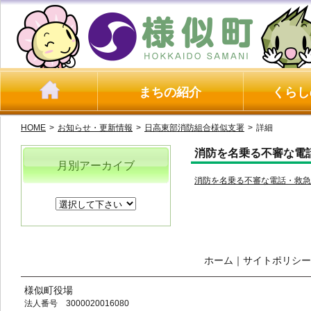
まちの紹介
くらし
HOME
>
お知らせ・更新情報
>
日高東部消防組合様似支署
>
詳細
消防を名乗る不審な電
月別アーカイブ
消防を名乗る不審な電話・救急車
ホーム
｜
サイトポリシー
様似町役場
法人番号 3000020016080