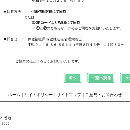
令和６年１１月２２日（金）まで
■ 回答方法 ：
①返信用封筒にて回答
または
②QRコードよりWEBにて回答
※
①
と
②
のどちらか一方のみご回答をお願いいたします。
■ 問合せ ： 保健福祉課 保健推進係 管理栄養士
TEL０１４６-３６-５５１１（平日８時４５分～１７時３０分）
ー ご協力のほどよろしくお願いいたします。 ー
ホーム
｜
サイトポリシー
｜
サイトマップ
｜
ご意見・お問合わせ
21番地
-2662