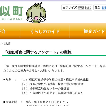
紹介
くらしのガイド
観光ガイド
課
>
詳細
『様似町食に関するアンケート』の実施
「第３次様似町食育推進計画」作成に向け『様似町食に関するアンケート』を現
たくさんのご協力をよろしくお願いいたいます。
■ 対象 ： （１） 様似町立様似小学校の児童・様似中学校の生徒
（２） 様似小学校の保護者・様似中学校の保護者
（３） 様似町立幼児センターの保護者
（４） １６歳以上の町民より無作為抽出したかた
■ 実施期間 ： 令和６年１０月２１日（月）から