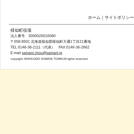
ホーム
｜
サイトポリシー
様似町役場
法人番号 3000020016080
〒058-8501 北海道様似郡様似町大通1丁目21番地
TEL 0146-36-2111（代表） FAX 0146-36-2662
E-mail
samani.chou@samani.jp
copyright HOKKAIDO SAMANI TOWN All rights reserved.