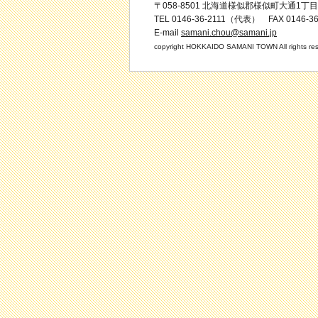
〒058-8501 北海道様似郡様似町大通1丁目
TEL 0146-36-2111（代表） FAX 0146-36
E-mail
samani.chou@samani.jp
copyright HOKKAIDO SAMANI TOWN All rights res