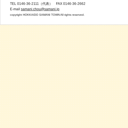
TEL 0146-36-2111（代表） FAX 0146-36-2662
E-mail
samani.chou@samani.jp
copyright HOKKAIDO SAMANI TOWN All rights reserved.