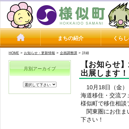
まちの紹介
くらし
HOME
>
お知らせ・更新情報
>
企画調整課
>
詳細
【お知らせ】北
月別アーカイブ
出展します！
10月18日（金
海道移住・交流フェア
様似町で移住相談
関東圏にお住まい
下さい！